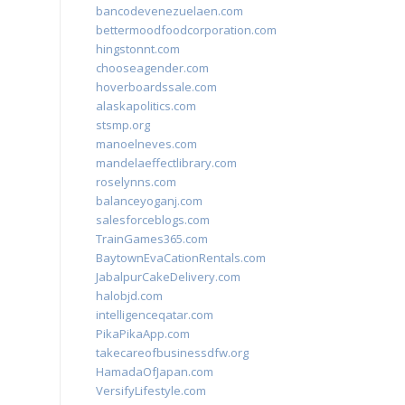
bancodevenezuelaen.com
bettermoodfoodcorporation.com
hingstonnt.com
chooseagender.com
hoverboardssale.com
alaskapolitics.com
stsmp.org
manoelneves.com
mandelaeffectlibrary.com
roselynns.com
balanceyoganj.com
salesforceblogs.com
TrainGames365.com
BaytownEvaCationRentals.com
JabalpurCakeDelivery.com
halobjd.com
intelligenceqatar.com
PikaPikaApp.com
takecareofbusinessdfw.org
HamadaOfJapan.com
VersifyLifestyle.com