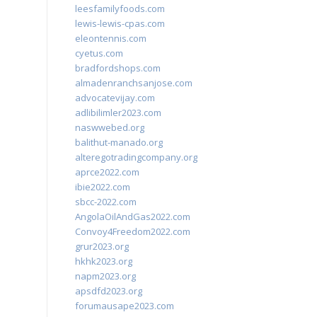
leesfamilyfoods.com
lewis-lewis-cpas.com
eleontennis.com
cyetus.com
bradfordshops.com
almadenranchsanjose.com
advocatevijay.com
adlibilimler2023.com
naswwebed.org
balithut-manado.org
alteregotradingcompany.org
aprce2022.com
ibie2022.com
sbcc-2022.com
AngolaOilAndGas2022.com
Convoy4Freedom2022.com
grur2023.org
hkhk2023.org
napm2023.org
apsdfd2023.org
forumausape2023.com