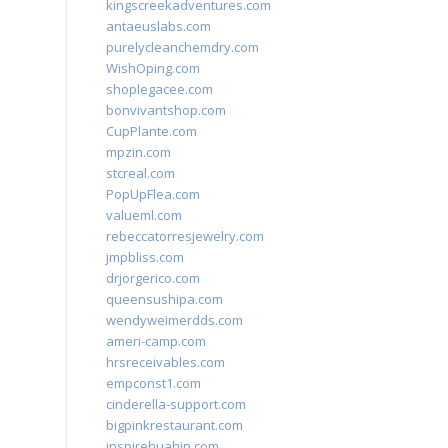
kingscreekadventures.com
antaeuslabs.com
purelycleanchemdry.com
WishOping.com
shoplegacee.com
bonvivantshop.com
CupPlante.com
mpzin.com
stcreal.com
PopUpFlea.com
valueml.com
rebeccatorresjewelry.com
jmpbliss.com
drjorgerico.com
queensushipa.com
wendyweimerdds.com
ameri-camp.com
hrsreceivables.com
empconst1.com
cinderella-support.com
bigpinkrestaurant.com
inspirehuahin.com