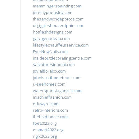
memmingerspainting.com
jeremypbeasley.com
thesandwichdepotcos.com
drgiggleshouseofpain.com
hotflashdesigns.com
garagenadeau.com
lifestylechauffeurservice.com
EverNewNails.com
insideoutdecoratingcentre.com
salvatoresinpoint.com
jovialfloralco.com
johnlscotthometeam.com
u-seehomes.com
watersportslagonissi.com
mischieffashion.com
eduwyre.com
retro-interiors.com
theblvd-boise.com
fpet2023.org
e-smart2022.org
ngrc2022.org