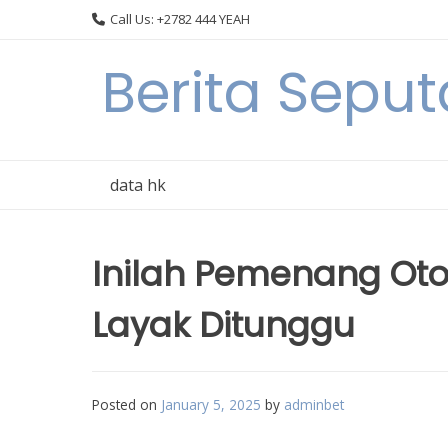
Skip
Call Us: +2782 444 YEAH
to
content
Berita Seput
data hk
Inilah Pemenang Oto
Layak Ditunggu
Posted on
January 5, 2025
by
adminbet