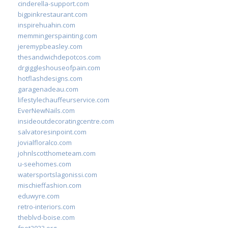
cinderella-support.com
bigpinkrestaurant.com
inspirehuahin.com
memmingerspainting.com
jeremypbeasley.com
thesandwichdepotcos.com
drgiggleshouseofpain.com
hotflashdesigns.com
garagenadeau.com
lifestylechauffeurservice.com
EverNewNails.com
insideoutdecoratingcentre.com
salvatoresinpoint.com
jovialfloralco.com
johnlscotthometeam.com
u-seehomes.com
watersportslagonissi.com
mischieffashion.com
eduwyre.com
retro-interiors.com
theblvd-boise.com