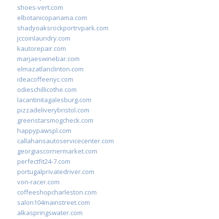
shoes-vert.com
elbotanicopanama.com
shadyoaksrockportrvpark.com
jccoinlaundry.com
kautorepair.com
marjaeswinebar.com
elmazatlanclinton.com
ideacoffeenyc.com
odieschillicothe.com
lacantinitagalesburg.com
pizzadeliverybristol.com
greenstarsmogcheck.com
happypawspl.com
callahansautoservicecenter.com
georgiascornermarket.com
perfectfit24-7.com
portugalprivatedriver.com
von-racer.com
coffeeshopcharleston.com
salon104mainstreet.com
alkaspringswater.com