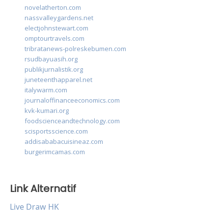
novelatherton.com
nassvalleygardens.net
electjohnstewart.com
omptourtravels.com
tribratanews-polreskebumen.com
rsudbayuasih.org
publikjurnalistik.org
juneteenthapparel.net
italywarm.com
journaloffinanceeconomics.com
kvk-kumari.org
foodscienceandtechnology.com
scisportsscience.com
addisababacuisineaz.com
burgerimcamas.com
Link Alternatif
Live Draw HK