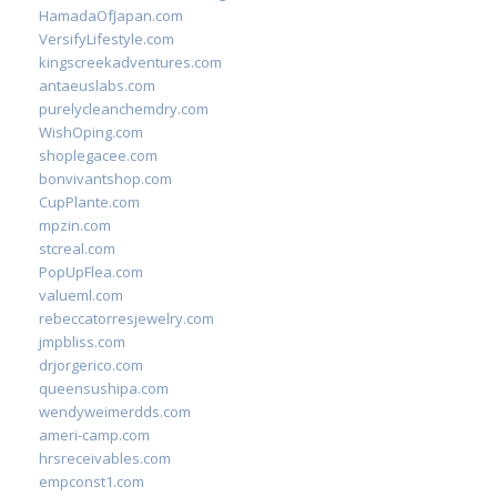
HamadaOfJapan.com
VersifyLifestyle.com
kingscreekadventures.com
antaeuslabs.com
purelycleanchemdry.com
WishOping.com
shoplegacee.com
bonvivantshop.com
CupPlante.com
mpzin.com
stcreal.com
PopUpFlea.com
valueml.com
rebeccatorresjewelry.com
jmpbliss.com
drjorgerico.com
queensushipa.com
wendyweimerdds.com
ameri-camp.com
hrsreceivables.com
empconst1.com