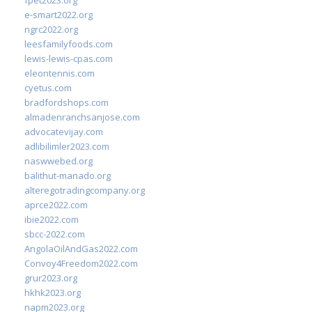
fpet2023.org
e-smart2022.org
ngrc2022.org
leesfamilyfoods.com
lewis-lewis-cpas.com
eleontennis.com
cyetus.com
bradfordshops.com
almadenranchsanjose.com
advocatevijay.com
adlibilimler2023.com
naswwebed.org
balithut-manado.org
alteregotradingcompany.org
aprce2022.com
ibie2022.com
sbcc-2022.com
AngolaOilAndGas2022.com
Convoy4Freedom2022.com
grur2023.org
hkhk2023.org
napm2023.org