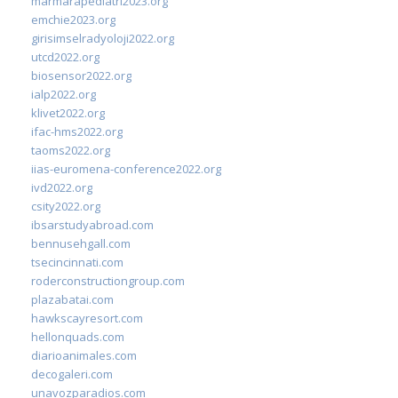
marmarapediatri2023.org
emchie2023.org
girisimselradyoloji2022.org
utcd2022.org
biosensor2022.org
ialp2022.org
klivet2022.org
ifac-hms2022.org
taoms2022.org
iias-euromena-conference2022.org
ivd2022.org
csity2022.org
ibsarstudyabroad.com
bennusehgall.com
tsecincinnati.com
roderconstructiongroup.com
plazabatai.com
hawkscayresort.com
hellonquads.com
diarioanimales.com
decogaleri.com
unavozparadios.com