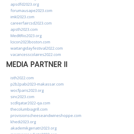
apsdfd2023.org
forumausape2023.com
imkl2023.com
careerfaircsd2023.com
apsth2023.com
MedItRio2023.org
lcicon2023boston.com
waitangidayfestival2022.com
vacancesscolaires2022.com
MEDIA PARTNER II
isth2022.com
p2b2pabi2023-makassar.com
wocfparis2023.org
sinc2023.com
scdlqatar2022-qa.com
thecolumbiagrill.com
provisionscheeseandwineshoppe.com
khedi2023.org
akademikgeriatri2023.org