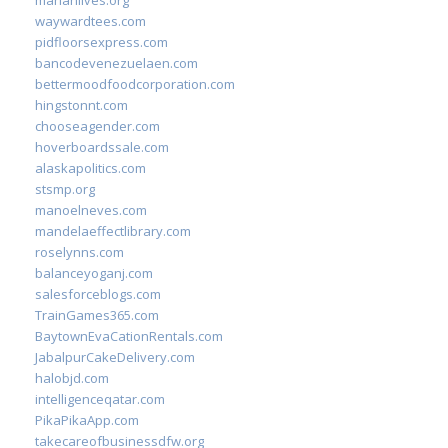
marianlives.org
waywardtees.com
pidfloorsexpress.com
bancodevenezuelaen.com
bettermoodfoodcorporation.com
hingstonnt.com
chooseagender.com
hoverboardssale.com
alaskapolitics.com
stsmp.org
manoelneves.com
mandelaeffectlibrary.com
roselynns.com
balanceyoganj.com
salesforceblogs.com
TrainGames365.com
BaytownEvaCationRentals.com
JabalpurCakeDelivery.com
halobjd.com
intelligenceqatar.com
PikaPikaApp.com
takecareofbusinessdfw.org