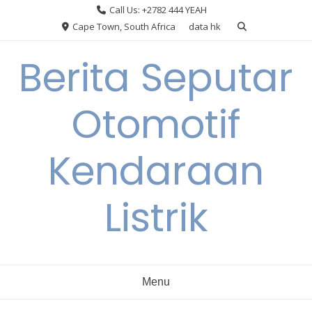
Skip
Call Us: +2782 444 YEAH
to
Cape Town, South Africa
data hk
content
Berita Seputar
Otomotif
Kendaraan
Listrik
Menu