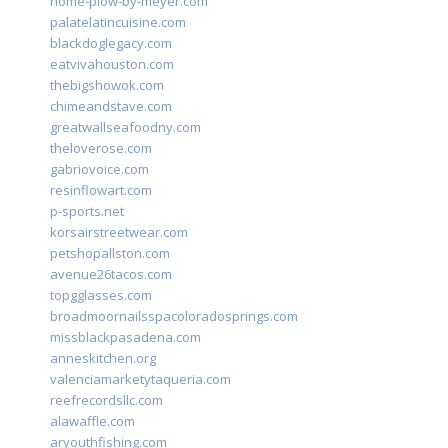
home-plow-by-meyer.com
palatelatincuisine.com
blackdoglegacy.com
eatvivahouston.com
thebigshowok.com
chimeandstave.com
greatwallseafoodny.com
theloverose.com
gabriovoice.com
resinflowart.com
p-sports.net
korsairstreetwear.com
petshopallston.com
avenue26tacos.com
topgglasses.com
broadmoornailsspacoloradosprings.com
missblackpasadena.com
anneskitchen.org
valenciamarketytaqueria.com
reefrecordsllc.com
alawaffle.com
aryouthfishing.com