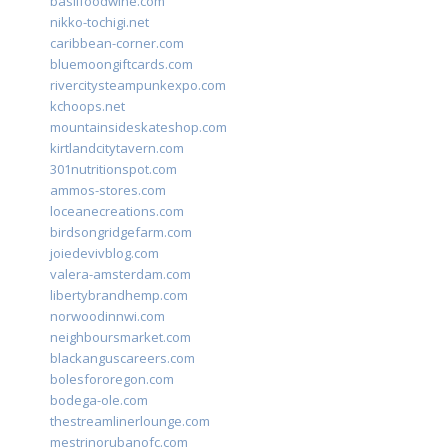
basilfoodwine.com
nikko-tochigi.net
caribbean-corner.com
bluemoongiftcards.com
rivercitysteampunkexpo.com
kchoops.net
mountainsideskateshop.com
kirtlandcitytavern.com
301nutritionspot.com
ammos-stores.com
loceanecreations.com
birdsongridgefarm.com
joiedevivblog.com
valera-amsterdam.com
libertybrandhemp.com
norwoodinnwi.com
neighboursmarket.com
blackanguscareers.com
bolesfororegon.com
bodega-ole.com
thestreamlinerlounge.com
mestrinorubanofc.com