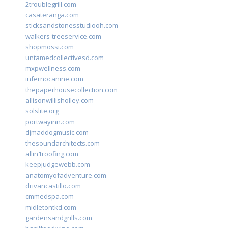
2troublegrill.com
casateranga.com
sticksandstonesstudiooh.com
walkers-treeservice.com
shopmossi.com
untamedcollectivesd.com
mxpwellness.com
infernocanine.com
thepaperhousecollection.com
allisonwillisholley.com
solslite.org
portwayinn.com
djmaddogmusic.com
thesoundarchitects.com
allin1roofing.com
keepjudgewebb.com
anatomyofadventure.com
drivancastillo.com
cmmedspa.com
midletontkd.com
gardensandgrills.com