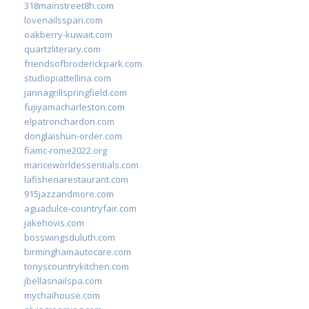
318mainstreet8h.com
lovenailsspari.com
oakberry-kuwait.com
quartzliterary.com
friendsofbroderickpark.com
studiopiattellina.com
jannagrillspringfield.com
fujiyamacharleston.com
elpatronchardon.com
donglaishun-order.com
fiamc-rome2022.org
mariceworldessentials.com
lafisheriarestaurant.com
915jazzandmore.com
aguadulce-countryfair.com
jakehovis.com
bosswingsduluth.com
birminghamautocare.com
tonyscountrykitchen.com
jbellasnailspa.com
mychaihouse.com