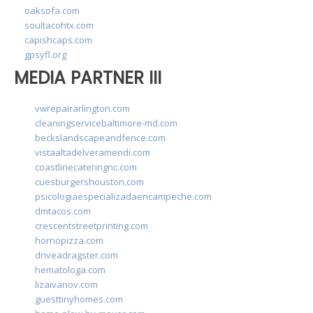
oaksofa.com
soultacohtx.com
capishcaps.com
gpsyfl.org
MEDIA PARTNER III
vwrepairarlington.com
cleaningservicebaltimore-md.com
beckslandscapeandfence.com
vistaaltadelveramendi.com
coastlinecateringnc.com
cuesburgershouston.com
psicologiaespecializadaencampeche.com
dmtacos.com
crescentstreetprinting.com
hornopizza.com
driveadragster.com
hematologa.com
lizaivanov.com
guesttinyhomes.com